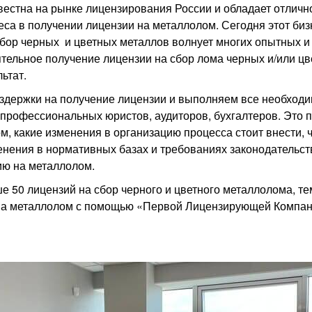
стна на рынке лицензирования России и обладает отлично
са в получении лицензии на металлолом. Сегодня этот биз
сбор черных и цветных металлов волнует многих опытных 
ятельное получение лицензии на сбор лома черных и/или цв
ьтат.
здержки на получение лицензии и выполняем все необход
рофессиональных юристов, аудиторов, бухгалтеров. Это 
м, какие изменения в организацию процесса стоит внести,
нения в нормативных базах и требованиях законодательств
ию на металлолом.
 50 лицензий на сбор черного и цветного металлолома, т
 на металлолом с помощью «Первой Лицензирующей Компан