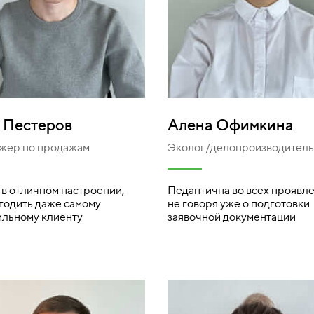
 Пестеров
Алена Офимкина
жер по продажам
Эколог/делопроизводитель
 в отличном настроении,
Педантична во всех проявл
угодить даже самому
не говоря уже о подготовки
льному клиенту
заявочной документации