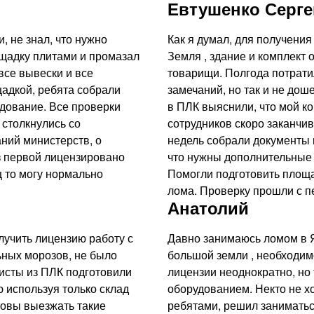
Евтушенко Серге
, не знал, что нужно
Как я думал, для получения
ощадку плитами и промазал
Земля , здание и комплект 
все вывески и все
товарищи. Полгода потрати
адкой, ребята собрали
замечаний, но так и не дош
дование. Все проверки
в ПЛК выяснили, что мой к
 столкнулись со
сотрудников скоро заканчив
ний министерств, о
недель собрали документы 
з первой лицензировано
что нужны дополнительные 
 то могу нормально
Помогли подготовить площад
лома. Проверку прошли с п
Анатолий
лучить лицензию работу с
Давно занимаюсь ломом в Ян
ьных морозов, не было
большой земли , необходим
исты из ПЛК подготовили
лицензии неоднократно, но
ю используя только склад
оборудованием. Некто не хо
отовы выезжать такие
ребятами, решил заниматьс